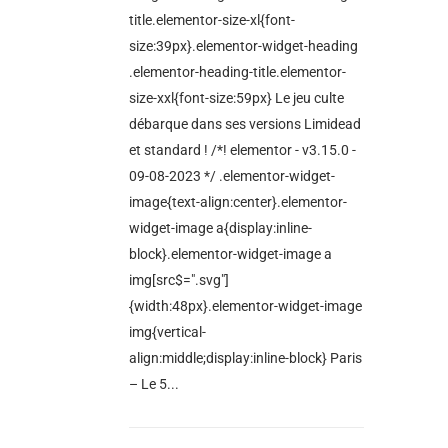
title.elementor-size-xl{font-
size:39px}.elementor-widget-heading
.elementor-heading-title.elementor-
size-xxl{font-size:59px} Le jeu culte
débarque dans ses versions Limidead
et standard ! /*! elementor - v3.15.0 -
09-08-2023 */ .elementor-widget-
image{text-align:center}.elementor-
widget-image a{display:inline-
block}.elementor-widget-image a
img[src$=".svg"]
{width:48px}.elementor-widget-image
img{vertical-
align:middle;display:inline-block} Paris
– Le 5...