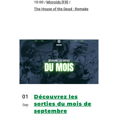
10:00 /
Microids [FR]
/
The House of the Dead : Remake
01
Découvrez les
sorties du mois de
Sep
septembre