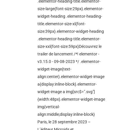
.elementor-heading-title.elementor-
size-large{font-size:29px}.elementor-
widget-heading .elementor-heading-
title.elementor-size-xl{font-
size:39px}.elementor-widget-heading
.elementor-heading-title.elementor-
size-xxl{font-size:59px}Découvrez le
trailer de lancement /*! elementor -
v3.15.0 - 09-08-2023 */ .elementor-
widget-image{text-
align:center}.elementor-widget-image
a{display:inline-block}.elementor-
widget-image a img[src$=".svg"]
{width:48px}.elementor-widget-image
img{vertical-
align:middle;display:inline-block}
Paris, le 28 septembre 2023 –
L’éditeur Microids et...