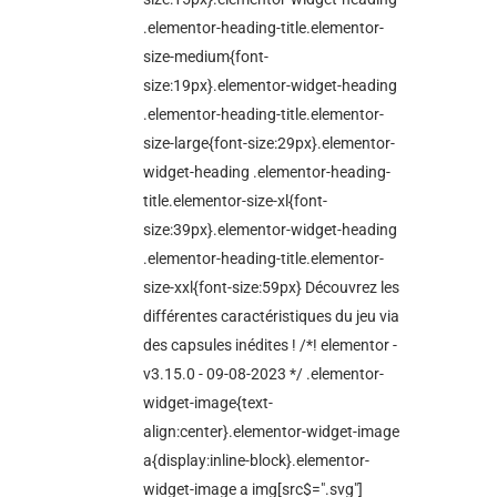
.elementor-heading-title.elementor-
size-medium{font-
size:19px}.elementor-widget-heading
.elementor-heading-title.elementor-
size-large{font-size:29px}.elementor-
widget-heading .elementor-heading-
title.elementor-size-xl{font-
size:39px}.elementor-widget-heading
.elementor-heading-title.elementor-
size-xxl{font-size:59px} Découvrez les
différentes caractéristiques du jeu via
des capsules inédites ! /*! elementor -
v3.15.0 - 09-08-2023 */ .elementor-
widget-image{text-
align:center}.elementor-widget-image
a{display:inline-block}.elementor-
widget-image a img[src$=".svg"]