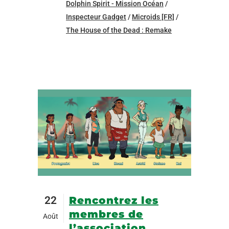
Dolphin Spirit - Mission Océan
/
Inspecteur Gadget
/
Microids [FR]
/
The House of the Dead : Remake
22
Rencontrez les
membres de
Août
l’association