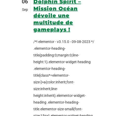
06
Dolphin Spirit –
Mission Océan
Sep
dévoile une
multitude de
gameplays !
/*! elementor - v3.15.0 - 09-08-2023 */
.elementor-heading-
title{padding:0;margin:0;line-
height:1}.elementor-widget-heading
.elementor-heading-
title[class*=elementor-
size-]>a{color:inherit;font-
size:inherit;line-
height:inherit}.elementor-widget-
heading .elementor-heading-
title.elementor-size-small{font-
size:15px}.elementor-widget-heading