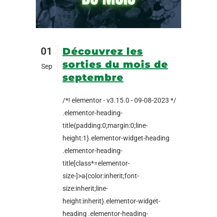
01
Découvrez les
sorties du mois de
Sep
septembre
/*! elementor - v3.15.0 - 09-08-2023 */
.elementor-heading-
title{padding:0;margin:0;line-
height:1}.elementor-widget-heading
.elementor-heading-
title[class*=elementor-
size-]>a{color:inherit;font-
size:inherit;line-
height:inherit}.elementor-widget-
heading .elementor-heading-