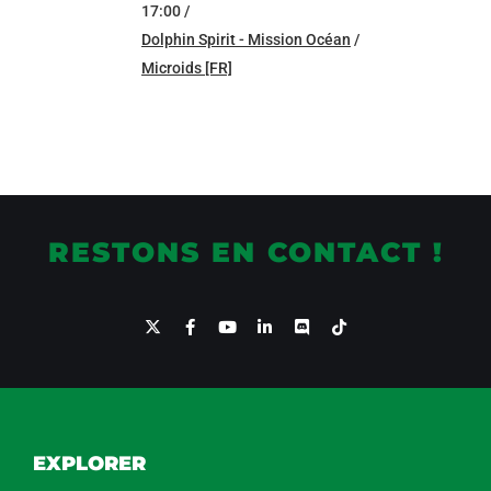
17:00 /
Dolphin Spirit - Mission Océan
/
Microids [FR]
RESTONS EN CONTACT !
EXPLORER