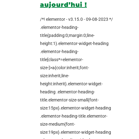
aujourd’hui !
/*! elementor - v3.15.0 - 09-08-2023 */
.elementor-heading-
title{padding:0;margin:0;line-
height:1}.elementor-widget-heading
.elementor-heading-
title[class*=elementor-
size-]>a{color:inherit;font-
size:inherit;line-
height:inherit}.elementor-widget-
heading .elementor-heading-
title.elementor-size-small{font-
size:15px}.elementor-widget-heading
.elementor-heading-title.elementor-
size-medium{font-
size:19px}.elementor-widget-heading