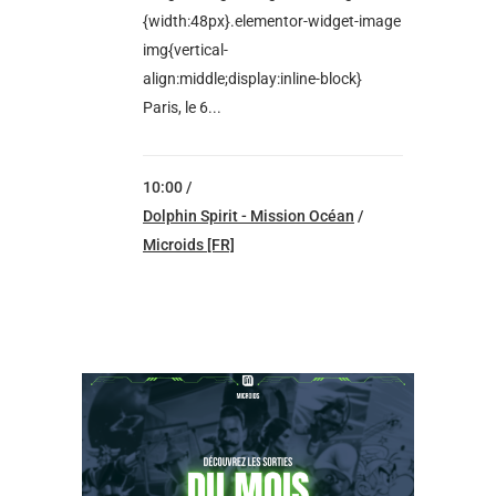
{width:48px}.elementor-widget-image
img{vertical-
align:middle;display:inline-block}
Paris, le 6...
10:00 /
Dolphin Spirit - Mission Océan
/
Microids [FR]