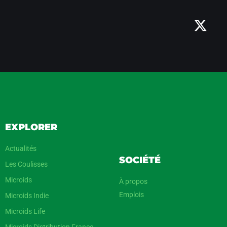
EXPLORER
Actualités
SOCIÉTÉ
Les Coulisses
Microids
À propos
Emplois
Microids Indie
Microids Life