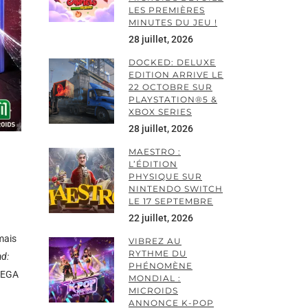
LES PREMIÈRES
MINUTES DU JEU !
28 juillet, 2026
DOCKED: DELUXE
EDITION ARRIVE LE
22 OCTOBRE SUR
PLAYSTATION®5 &
XBOX SERIES
28 juillet, 2026
MAESTRO :
L’ÉDITION
PHYSIQUE SUR
NINTENDO SWITCH
LE 17 SEPTEMBRE
22 juillet, 2026
mais
VIBREZ AU
RYTHME DU
ad:
PHÉNOMÈNE
 SEGA
MONDIAL :
MICROIDS
ANNONCE K-POP