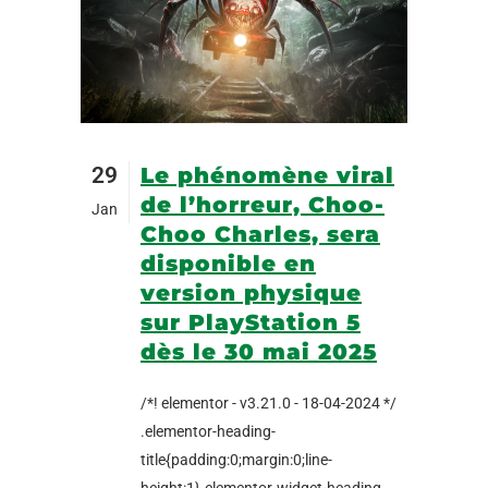
29
Le phénomène viral
de l’horreur, Choo-
Jan
Choo Charles, sera
disponible en
version physique
sur PlayStation 5
dès le 30 mai 2025
/*! elementor - v3.21.0 - 18-04-2024 */
.elementor-heading-
title{padding:0;margin:0;line-