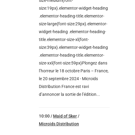
size-medium{font-
size:19px}.elementor-widget-heading
.elementor-heading-title.elementor-
size-large{font-size:29px}.elementor-
widget-heading .elementor-heading-
title.elementor-size-xl{font-
size:39px}.elementor-widget-heading
.elementor-heading-title.elementor-
size-xxl{font-size:59px}Plongez dans
l’horreur le 18 octobre Paris – France,
le 20 septembre 2024 - Microids
Distribution France est ravi
d’annoncer la sortie de l’édition...
10:00 /
Maid of Sker
/
Microids Distribution