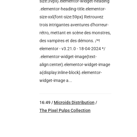
size:39px}.elementor-widget-heading
.elementor-heading-title.elementor-
size-xxl{font-size:59px} Retrouvez
trois intrigantes aventures d'horreur-
rétro, mettant en scène des monstres,
des vampires et des démons. /*!
elementor - v3.21.0 - 18-04-2024 */
.elementor-widget-image{text-
align:center}.elementor-widget-image
a{display:inline-block}.elementor-
widget-image a...
16:49 /
Microids Distribution
/
The Pixel Pulps Collection