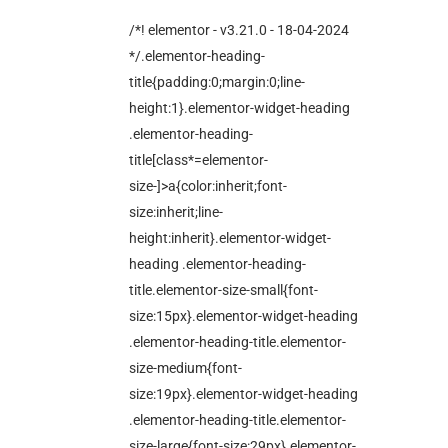
/*! elementor - v3.21.0 - 18-04-2024
*/.elementor-heading-
title{padding:0;margin:0;line-
height:1}.elementor-widget-heading
.elementor-heading-
title[class*=elementor-
size-]>a{color:inherit;font-
size:inherit;line-
height:inherit}.elementor-widget-
heading .elementor-heading-
title.elementor-size-small{font-
size:15px}.elementor-widget-heading
.elementor-heading-title.elementor-
size-medium{font-
size:19px}.elementor-widget-heading
.elementor-heading-title.elementor-
size-large{font-size:29px}.elementor-