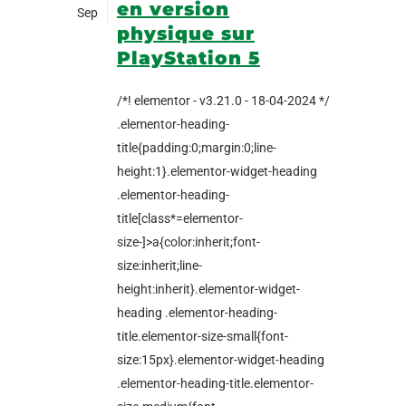
en version
Sep
physique sur
PlayStation 5
/*! elementor - v3.21.0 - 18-04-2024 */
.elementor-heading-
title{padding:0;margin:0;line-
height:1}.elementor-widget-heading
.elementor-heading-
title[class*=elementor-
size-]>a{color:inherit;font-
size:inherit;line-
height:inherit}.elementor-widget-
heading .elementor-heading-
title.elementor-size-small{font-
size:15px}.elementor-widget-heading
.elementor-heading-title.elementor-