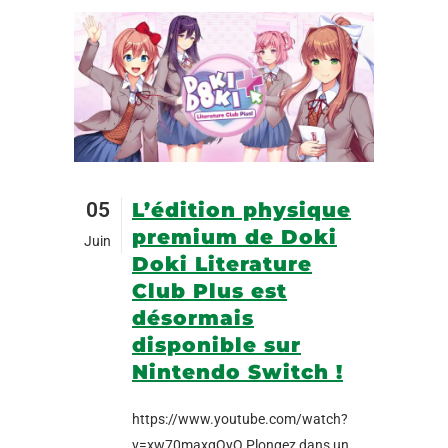
05
L’édition physique
premium de Doki
Juin
Doki Literature
Club Plus est
désormais
disponible sur
Nintendo Switch !
https://www.youtube.com/watch?
v=xw70maxgQyQ Plongez dans un