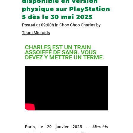
disponible en version
physique sur PlayStation
5 dès le 30 mai 2025
Posted at 09:00h
in
Choo Choo Charles
by
Team Microids
CHARLES EST UN TRAIN
ASSOIFFÉ DE SANG. VOUS
DEVEZ Y METTRE UN TERME.
Paris, le 29 janvier 2025
–
Microids