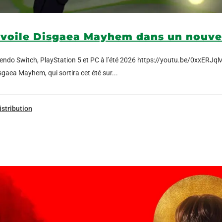
évoile Disgaea Mayhem dans un nouvea
tendo Switch, PlayStation 5 et PC à l’été 2026 https://youtu.be/0xxERJq
isgaea Mayhem, qui sortira cet été sur...
istribution