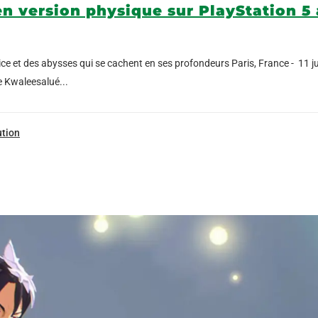
n version physique sur PlayStation 5 a
ice et des abysses qui se cachent en ses profondeurs Paris, France - 11 ju
e Kwaleesalué...
ution