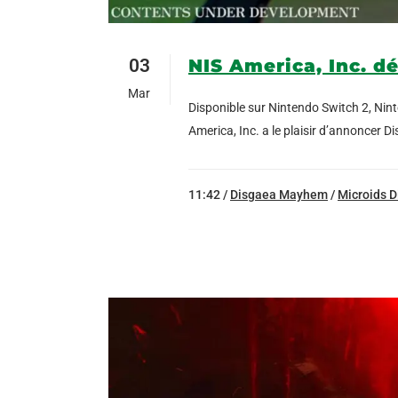
03
NIS America, Inc. d
Mar
Disponible sur Nintendo Switch 2, Nin
America, Inc. a le plaisir d’annoncer D
11:42 /
Disgaea Mayhem
/
Microids D