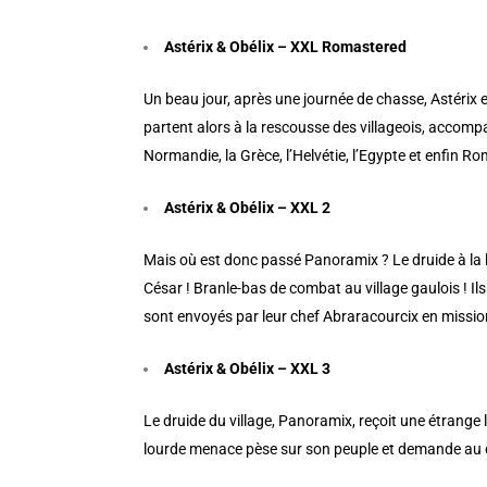
Astérix & Obélix – XXL Romastered
Un beau jour, après une journée de chasse, Astérix et 
partent alors à la rescousse des villageois, accompag
Normandie, la Grèce, l’Helvétie, l’Egypte et enfin Ro
Astérix & Obélix – XXL 2
Mais où est donc passé Panoramix ? Le druide à la l
César ! Branle-bas de combat au village gaulois ! Ils
sont envoyés par leur chef Abraracourcix en miss
Astérix & Obélix – XXL 3
Le druide du village, Panoramix, reçoit une étrange le
lourde menace pèse sur son peuple et demande au d