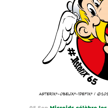
05 Sep
Microids célèbre les