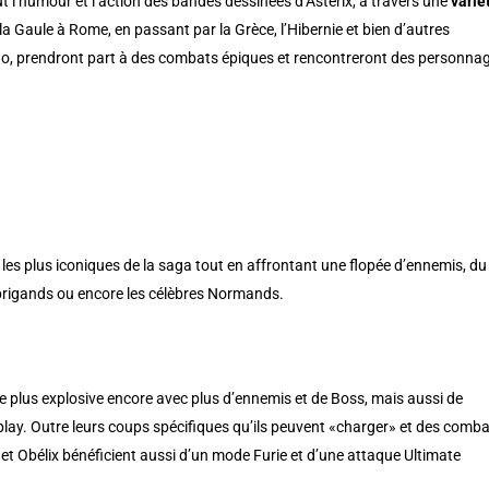
t l’humour et l’action des bandes dessinées d’Astérix, à travers une
varié
 la Gaule à Rome, en passant par la Grèce, l’Hibernie et bien d’autres
 duo, prendront part à des combats épiques et rencontreront des personna
 les plus iconiques de la saga tout en affrontant une flopée d’ennemis, du
 brigands ou encore les célèbres Normands.
e plus explosive encore avec plus d’ennemis et de Boss, mais aussi de
y. Outre leurs coups spécifiques qu’ils peuvent «charger» et des comb
x et Obélix bénéficient aussi d’un mode Furie et d’une attaque Ultimate