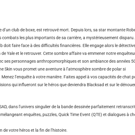
 d’un club de boxe, est retrouvé mort. Depuis lors, sa star montante Robe
es combats les plus importants de sa carrière, a mystérieusement disparu.
lub doit faire face à des difficultés financières. Elle engage alors le détectiv
n de Yale et le retrouver. Cette sombre affaire va emmener notre enquêteu
 Avec ses personnages anthropomorphiques et son ambiance des années 5
e Skin vous promet une aventure à l’atmosphère sombre de polar si
 Menez l’enquête à votre manière. Faites appel à vos capacités de chat p
sions qui influeront sur le héros que deviendra Blacksad et sur le dénou
KSAD, dans l’univers singulier de la bande dessinée parfaitement retranscri
y mélangeant enquêtes, puzzles, Quick Time Event (QTE) et dialogues à ch
de votre héros et la fin de l’histoire.