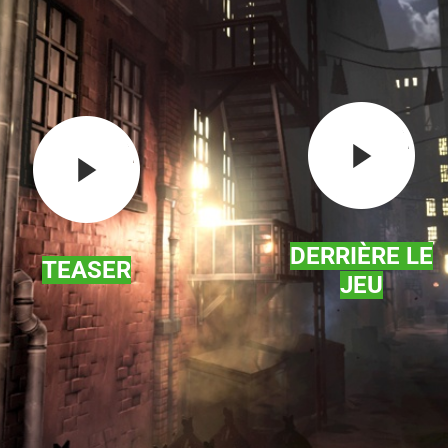
DERRIÈRE LE
TEASER
JEU