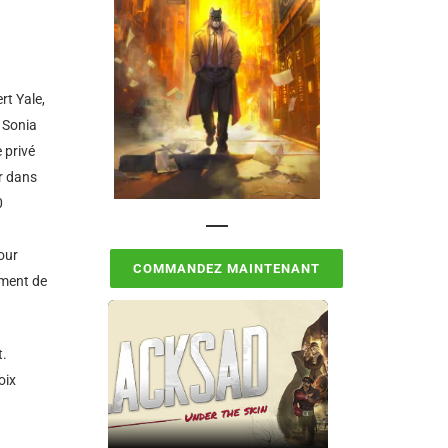
rt Yale,
 Sonia
e privé
r dans
0
our
COMMANDEZ MAINTENANT
ement de
t.
oix