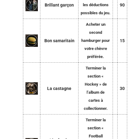
Brillant garçon
les déductions
90
possibles du jeu.
Acheter un
second
Bon samaritain
hamburger pour
15
votre chèvre
préférée.
Terminer la
section «
Hockey » de
La castagne
30
l’album de
cartes à
collectionner.
Terminer la
section «
Football