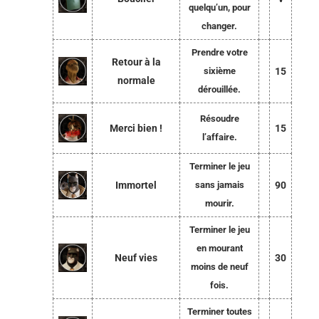
quelqu’un, pour
changer.
Prendre votre
Retour à la
sixième
15
normale
dérouillée.
Résoudre
Merci bien !
15
l’affaire.
Terminer le jeu
Immortel
sans jamais
90
mourir.
Terminer le jeu
en mourant
Neuf vies
30
moins de neuf
fois.
Terminer toutes