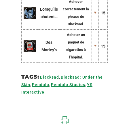
Achever
Lorsqu’ils
correctement la
15
chutent…
phrase de
Blacksad.
Acheter un
Des
paquet de
15
Morley’s
cigarettes à
l’hôpital.
TAGS:
Blacksad
,
Blacksad: Under the
Skin
,
Pendulo
,
Pendulo Studios
,
YS
Interactive