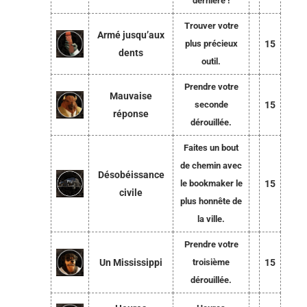
dernière !
Trouver votre
Armé jusqu’aux
plus précieux
15
dents
outil.
Prendre votre
Mauvaise
seconde
15
réponse
dérouillée.
Faites un bout
de chemin avec
Désobéissance
le bookmaker le
15
civile
plus honnête de
la ville.
Prendre votre
Un Mississippi
troisième
15
dérouillée.