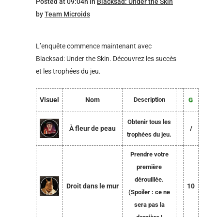
Posted at 09:04h
in
Blacksad: Under the Skin
by
Team Microids
L’enquête commence maintenant avec
Blacksad: Under the Skin. Découvrez les succès
et les trophées du jeu.
Visuel
Nom
Description
Obtenir tous les
À fleur de peau
/
trophées du jeu.
Prendre votre
première
dérouillée.
Droit dans le mur
10
(Spoiler : ce ne
sera pas la