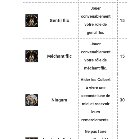
Jouer
convenablement
Gentil flic
15
votre rôle de
gentil flic.
Jouer
convenablement
Méchant flic
15
votre rôle de
méchant flic.
Aider les Colbert
à vivre une
seconde lune de
Niagara
30
miel et recevoir
leurs
remerciements.
Ne pas faire