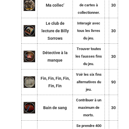
Ma collec’
de cartes à
30
collectionner.
Le club de
Interagir avec
lecture de Billy
tous les livres
30
Sorrows
du jeu.
Trouver toutes
Détective à la
les fausses fins
30
manque
du jeu.
Voir les six fins
Fin, Fin, Fin, Fin,
alternatives du
90
Fin, Fin
jeu.
Contribuer à un
Bain de sang
maximum de
30
morts.
Se prendre 400