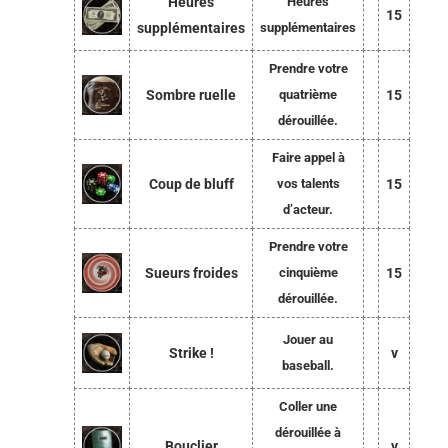
Heures
Heures
15
supplémentaires
supplémentaires
Prendre votre
Sombre ruelle
quatrième
15
dérouillée.
Faire appel à
Coup de bluff
vos talents
15
d’acteur.
Prendre votre
Sueurs froides
cinquième
15
dérouillée.
Jouer au
Strike !
v
baseball.
Coller une
dérouillée à
Bouclier
v