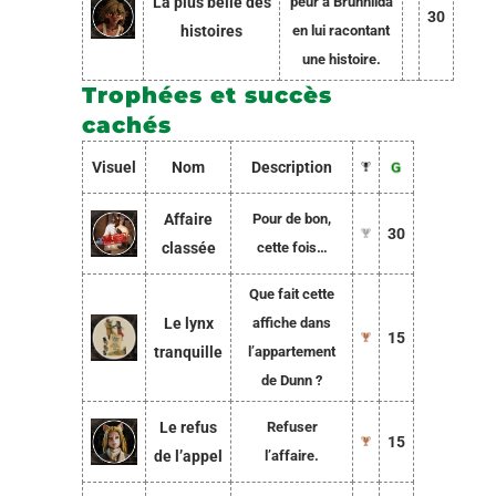
La plus belle des
peur à Brunhilda
30
histoires
en lui racontant
une histoire.
Trophées et succès
cachés
Visuel
Nom
Description
Affaire
Pour de bon,
30
classée
cette fois…
Que fait cette
Le lynx
affiche dans
15
tranquille
l’appartement
de Dunn ?
Le refus
Refuser
15
de l’appel
l’affaire.