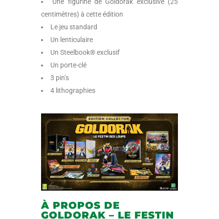
Une figurine de Goldorak exclusive (25
centimètres) à cette édition
Le jeu standard
Un lenticulaire
Un Steelbook® exclusif
Un porte-clé
3 pin’s
4 lithographies
À PROPOS DE
GOLDORAK – LE FESTIN