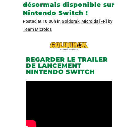
désormais disponible sur
Nintendo Switch !
Posted at 10:00h
in
Goldorak
,
Microids [FR]
by
Team Microids
REGARDER LE TRAILER
DE LANCEMENT
NINTENDO SWITCH