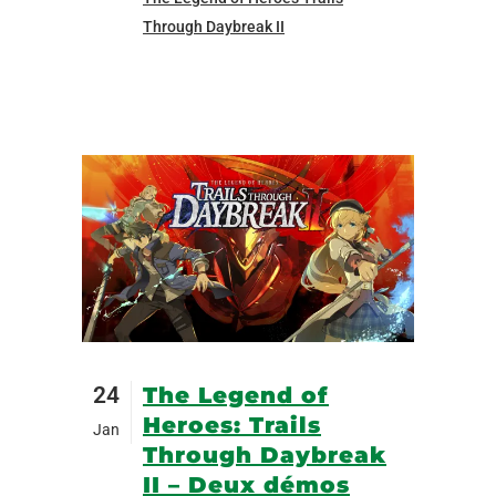
Through Daybreak II
24
The Legend of
Heroes: Trails
Jan
Through Daybreak
II – Deux démos