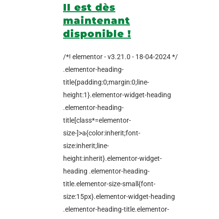
II est dès
maintenant
disponible !
/*! elementor - v3.21.0 - 18-04-2024 */
.elementor-heading-
title{padding:0;margin:0;line-
height:1}.elementor-widget-heading
.elementor-heading-
title[class*=elementor-
size-]>a{color:inherit;font-
size:inherit;line-
height:inherit}.elementor-widget-
heading .elementor-heading-
title.elementor-size-small{font-
size:15px}.elementor-widget-heading
.elementor-heading-title.elementor-