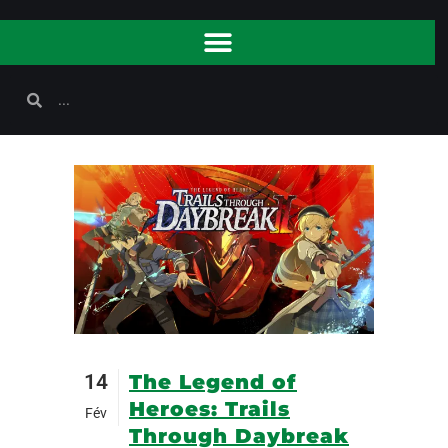
14
The Legend of
Heroes: Trails
Fév
Through Daybreak