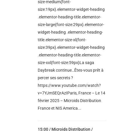
size-medium{font-
size:19px}.elementor-widget-heading
.elementor-heading-title.elementor-
size-large{font-size:29px}.elementor-
widget-heading .elementor-heading-
title.elementor-size-xl{font-
size:39px}.elementor-widget-heading
.elementor-heading-title.elementor-
size-xxl{font-size:59px}La saga
Daybreak continue…Êtes-vous prêt à
percer ses secrets ?
https://www.youtube.com/watch?
v=7YJmSEQrAzIParis, France – Le 14
février 2025 – Microids Distribution
France et NIS America...
15:00 /
Microids Distribution
/