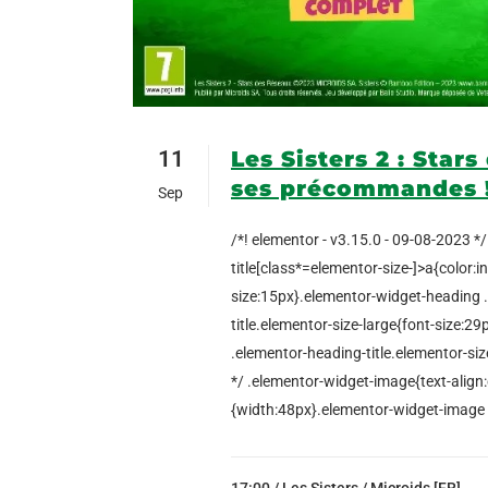
11
Les Sisters 2 : Sta
ses précommandes 
Sep
/*! elementor - v3.15.0 - 09-08-2023 *
title[class*=elementor-size-]>a{color:i
size:15px}.elementor-widget-heading 
title.elementor-size-large{font-size:
.elementor-heading-title.elementor-size
*/ .elementor-widget-image{text-align
{width:48px}.elementor-widget-image img
17:00 /
Les Sisters
/
Microids [FR]