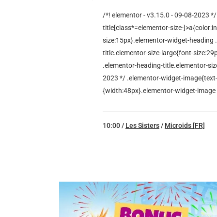
/*! elementor - v3.15.0 - 09-08-2023 *
title[class*=elementor-size-]>a{color:i
size:15px}.elementor-widget-heading 
title.elementor-size-large{font-size:
.elementor-heading-title.elementor-siz
2023 */ .elementor-widget-image{text-
{width:48px}.elementor-widget-image img
10:00 /
Les Sisters
/
Microids [FR]