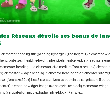
rs des Réseaux dévoile ses bonus de la
!
/ .elementor-heading-title{padding:0;margin:0;line-height:1}.elementor-w
nherit;font-size:inherit;line-height:inherit}.elementor-widget-heading .ele
.elementor-heading-title.elementor-size-medium{font-size:19px}.element
29px}.elementor-widget-heading .elementor-heading-title.elementor-size-xl
-xxl{font-size:59px} Les Sisters arrivent avec plein de surprises le 5 octo
:center}.elementor-widget-image a{display:inline-block}.elementor-widget
{vertical-align:middle;display:inline-block} Paris, le...