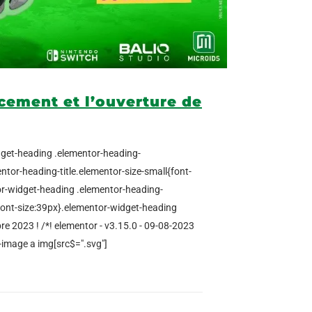
ncement et l’ouverture de
idget-heading .elementor-heading-
mentor-heading-title.elementor-size-small{font-
or-widget-heading .elementor-heading-
{font-size:39px}.elementor-widget-heading
bre 2023 ! /*! elementor - v3.15.0 - 09-08-2023
-image a img[src$=".svg"]