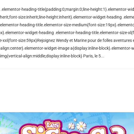
/ .elementor-heading-title{padding:0;margin:0;line-height:1}.elementor-w
nherit;font-size:inherit;line-height:inherit}.elementor-widget-heading .ele
.elementor-heading-title.elementor-size-medium{font-size:19px}.element
29px}.elementor-widget-heading .elementor-heading-title.elementor-size-xl
e-xxl{font-size:59px}Rejoignez Wendy et Marine pour de folles aventures 
align:center}.elementor-widget-image a{display:inline-block}.elementor-
{vertical-align:middle;display:inline-block} Paris, le 5...