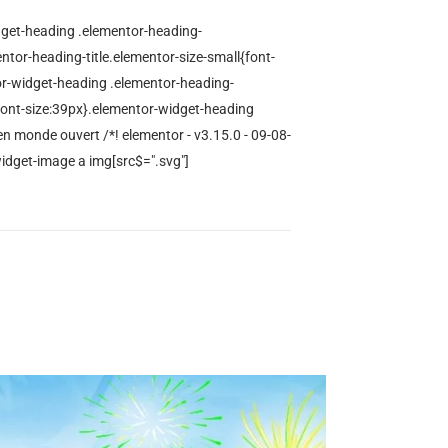
idget-heading .elementor-heading-
mentor-heading-title.elementor-size-small{font-
or-widget-heading .elementor-heading-
{font-size:39px}.elementor-widget-heading
en monde ouvert /*! elementor - v3.15.0 - 09-08-
widget-image a img[src$=".svg"]