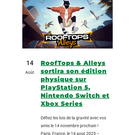
14
RoofTops & Alleys
sortira son édition
Août
physique sur
PlayStation 5,
Nintendo Switch et
Xbox Series
Défiez les lois de la gravité avec vos
amis le 14 novembre prochain !
Paris, France, le 14 aout 2025 –