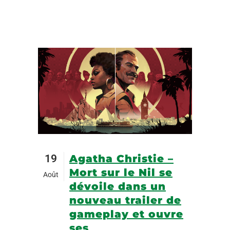
19
Agatha Christie –
Mort sur le Nil se
Août
dévoile dans un
nouveau trailer de
gameplay et ouvre
ses