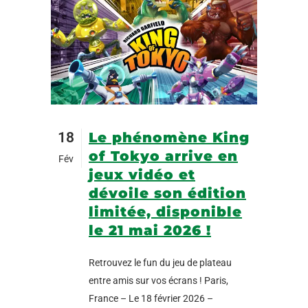
18
Le phénomène King
of Tokyo arrive en
Fév
jeux vidéo et
dévoile son édition
limitée, disponible
le 21 mai 2026 !
Retrouvez le fun du jeu de plateau
entre amis sur vos écrans ! Paris,
France – Le 18 février 2026 –