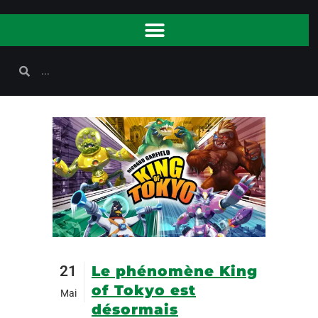
21
Le phénomène King
of Tokyo est
Mai
désormais