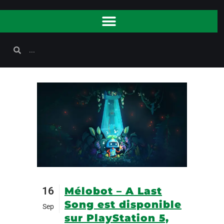
16
Mélobot – A Last
Song est disponible
Sep
sur PlayStation 5,