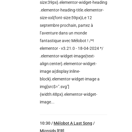
size:39px}.elementor-widget-heading
.elementor-heading-title.elementor-
size-xxl{font-size:59px}Le 12
septembre prochain, partez à
l’aventure dans un monde
fantastique avec Mélobot ! /*!
elementor - v3.21.0 - 18-04-2024 */
.elementor-widget-image{text-
align:center}.elementor-widget-
image a{display:inline-
block}.elementor-widget-image a
img[src$=".svg"]
{width:48px}.elementor-widget-
image...
10:30 /
Mélobot A Last Song
/
Microids [FR]