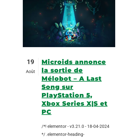
19
Microids annonce
la sortie de
Août
Mélobot – A Last
Song sur
PlayStation 5,
Xbox Series X|S et
PC
/*! elementor - v3.21.0 - 18-04-2024
*/ .elementor-heading-