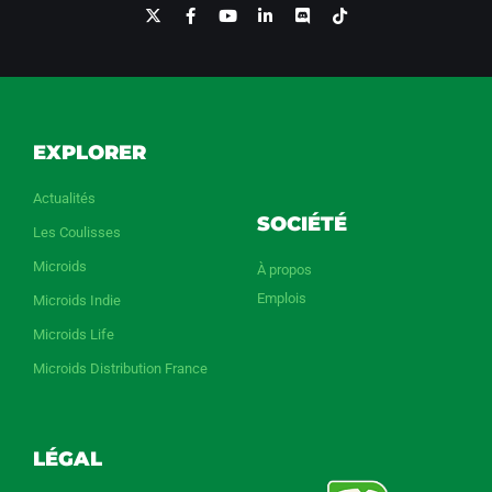
EXPLORER
Actualités
SOCIÉTÉ
Les Coulisses
Microids
À propos
Emplois
Microids Indie
Microids Life
Microids Distribution France
LÉGAL