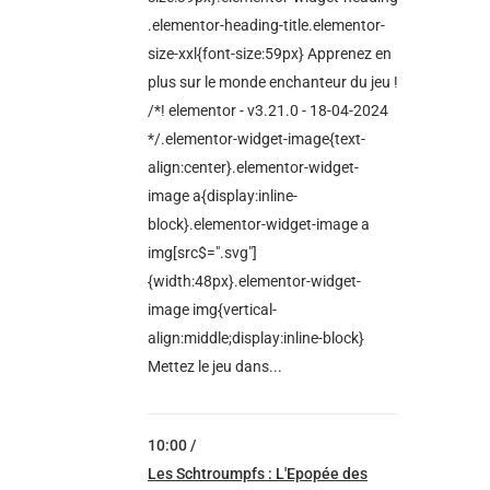
.elementor-heading-title.elementor-
size-xxl{font-size:59px} Apprenez en
plus sur le monde enchanteur du jeu !
/*! elementor - v3.21.0 - 18-04-2024
*/.elementor-widget-image{text-
align:center}.elementor-widget-
image a{display:inline-
block}.elementor-widget-image a
img[src$=".svg"]
{width:48px}.elementor-widget-
image img{vertical-
align:middle;display:inline-block}
Mettez le jeu dans...
10:00 /
Les Schtroumpfs : L'Epopée des