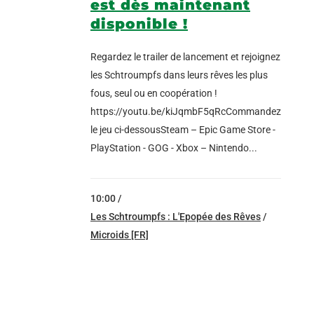
est dès maintenant
disponible !
Regardez le trailer de lancement et rejoignez
les Schtroumpfs dans leurs rêves les plus
fous, seul ou en coopération !
https://youtu.be/kiJqmbF5qRcCommandez
le jeu ci-dessousSteam – Epic Game Store -
PlayStation - GOG - Xbox – Nintendo...
10:00 /
Les Schtroumpfs : L'Epopée des Rêves
/
Microids [FR]