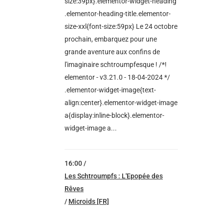
size:39px}.elementor-widget-heading
.elementor-heading-title.elementor-
size-xxl{font-size:59px} Le 24 octobre
prochain, embarquez pour une
grande aventure aux confins de
l'imaginaire schtroumpfesque ! /*!
elementor - v3.21.0 - 18-04-2024 */
.elementor-widget-image{text-
align:center}.elementor-widget-image
a{display:inline-block}.elementor-
widget-image a...
16:00 /
Les Schtroumpfs : L'Epopée des
Rêves
/
Microids [FR]