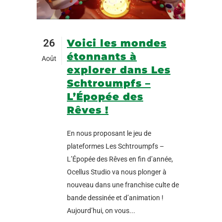
26
Voici les mondes
étonnants à
Août
explorer dans Les
Schtroumpfs –
L’Épopée des
Rêves !
En nous proposant le jeu de
plateformes Les Schtroumpfs –
L’Épopée des Rêves en fin d’année,
Ocellus Studio va nous plonger à
nouveau dans une franchise culte de
bande dessinée et d’animation !
Aujourd’hui, on vous...