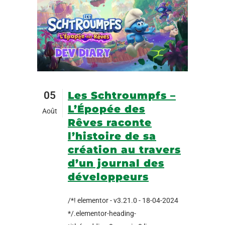
05
Les Schtroumpfs –
L’Épopée des
Août
Rêves raconte
l’histoire de sa
création au travers
d’un journal des
développeurs
/*! elementor - v3.21.0 - 18-04-2024
*/.elementor-heading-