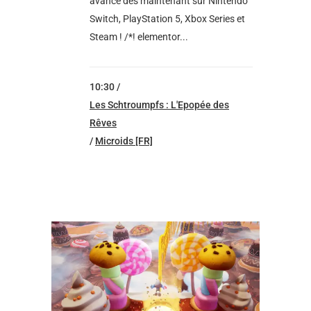
avance dès maintenant sur Nintendo
Switch, PlayStation 5, Xbox Series et
Steam ! /*! elementor...
10:30 /
Les Schtroumpfs : L'Epopée des
Rêves
/
Microids [FR]