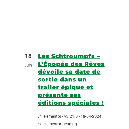
18
Les Schtroumpfs –
L’Épopée des Rêves
Juin
dévoile sa date de
sortie dans un
trailer épique et
présente ses
éditions spéciales !
/*! elementor - v3.21.0 - 18-04-2024
*/ .elementor-heading-