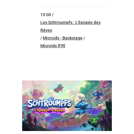
19:00 /
Les Schtroumpfs : L'Epopée des
Rêves
/
Microids - Backstage
/
Microids [FR]