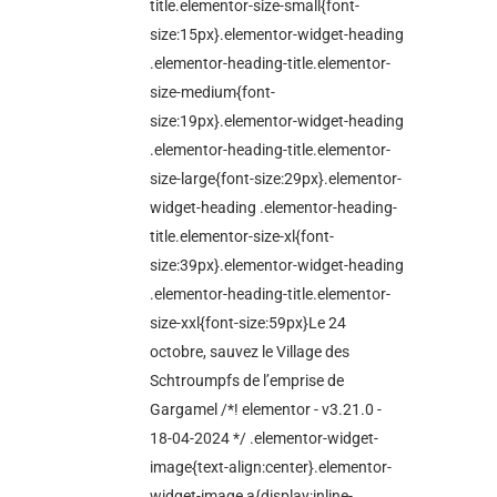
title.elementor-size-small{font-
size:15px}.elementor-widget-heading
.elementor-heading-title.elementor-
size-medium{font-
size:19px}.elementor-widget-heading
.elementor-heading-title.elementor-
size-large{font-size:29px}.elementor-
widget-heading .elementor-heading-
title.elementor-size-xl{font-
size:39px}.elementor-widget-heading
.elementor-heading-title.elementor-
size-xxl{font-size:59px}Le 24
octobre, sauvez le Village des
Schtroumpfs de l’emprise de
Gargamel /*! elementor - v3.21.0 -
18-04-2024 */ .elementor-widget-
image{text-align:center}.elementor-
widget-image a{display:inline-