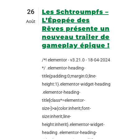
26
Les Schtroumpfs –
L’Épopée des
Août
Rêves présente un
nouveau trailer de
gameplay épique !
/*! elementor - v3.21.0 - 18-04-2024
*/ .elementor-heading-
title{padding:0;margin:0;line-
height:1}.elementor-widget-heading
.elementor-heading-
title[class*=elementor-
size-]>a{color:inherit;font-
size:inherit;line-
height:inherit}.elementor-widget-
heading .elementor-heading-