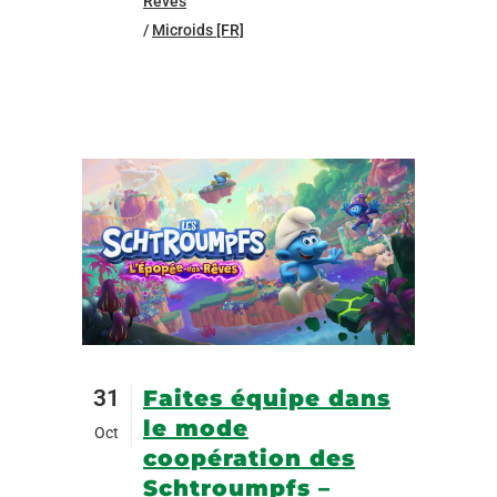
Rêves
/
Microids [FR]
31
Faites équipe dans
le mode
Oct
coopération des
Schtroumpfs –