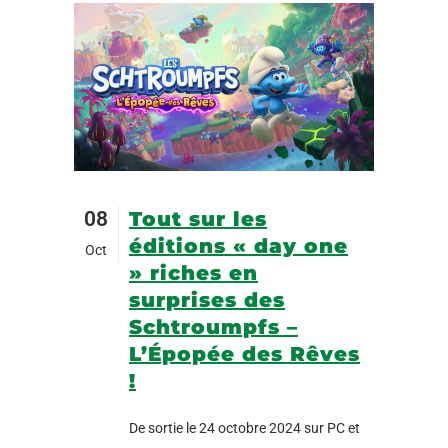
08
Tout sur les
éditions « day one
Oct
» riches en
surprises des
Schtroumpfs –
L’Épopée des Rêves
!
De sortie le 24 octobre 2024 sur PC et