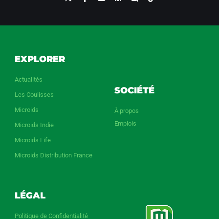
EXPLORER
Actualités
SOCIÉTÉ
Les Coulisses
Microids
À propos
Emplois
Microids Indie
Microids Life
Microids Distribution France
LÉGAL
Politique de Confidentialité