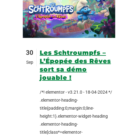
30
Les Schtroumpfs –
L’Épopée des Rêves
Sep
sort sa démo
jouable !
/*! elementor - v3.21.0 - 18-04-2024 */
.elementor-heading-
title{padding:0;margin:0;line-
height:1}.elementor-widget-heading
.elementor-heading-
title[class*=elementor-