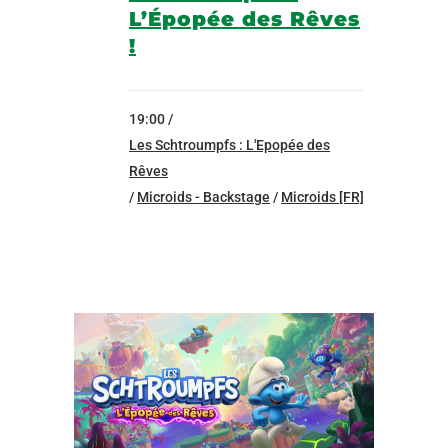
L’Épopée des Rêves
!
19:00 /
Les Schtroumpfs : L'Epopée des
Rêves
/
Microids - Backstage
/
Microids [FR]