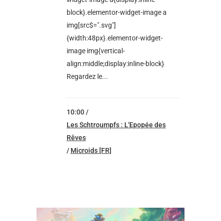
block}.elementor-widget-image a
img[src$=".svg"]
{width:48px}.elementor-widget-
image img{vertical-
align:middle;display:inline-block}
Regardez le...
10:00 /
Les Schtroumpfs : L'Epopée des
Rêves
/
Microids [FR]