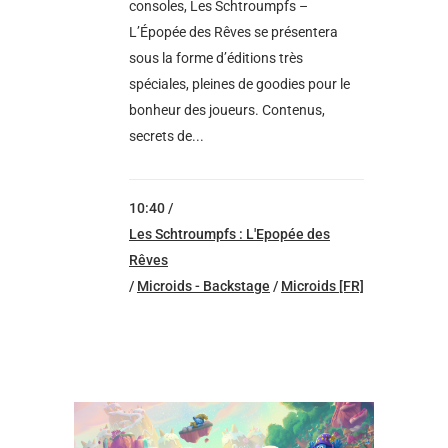
consoles, Les Schtroumpfs –
L’Épopée des Rêves se présentera
sous la forme d’éditions très
spéciales, pleines de goodies pour le
bonheur des joueurs. Contenus,
secrets de...
10:40 /
Les Schtroumpfs : L'Epopée des
Rêves
/
Microids - Backstage
/
Microids [FR]