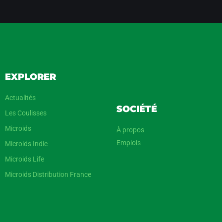
EXPLORER
Actualités
SOCIÉTÉ
Les Coulisses
Microids
À propos
Emplois
Microids Indie
Microids Life
Microids Distribution France