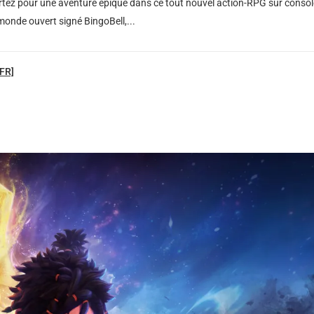
artez pour une aventure épique dans ce tout nouvel action-RPG sur consol
monde ouvert signé BingoBell,...
[FR]