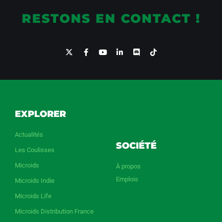
RESTONS EN CONTACT !
EXPLORER
Actualités
SOCIÉTÉ
Les Coulisses
Microids
À propos
Emplois
Microids Indie
Microids Life
Microids Distribution France