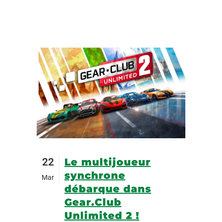
22
Le multijoueur
synchrone
Mar
débarque dans
Gear.Club
Unlimited 2 !