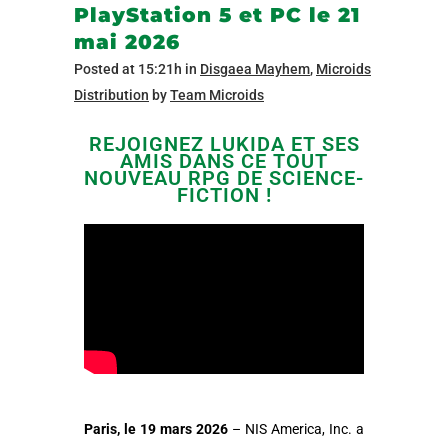
PlayStation 5 et PC le 21
mai 2026
Posted at 15:21h
in
Disgaea Mayhem
,
Microids
Distribution
by
Team Microids
REJOIGNEZ LUKIDA ET SES
AMIS DANS CE TOUT
NOUVEAU RPG DE SCIENCE-
FICTION !
Paris, le 19 mars 2026
– NIS America, Inc. a