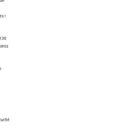
 de
ts !
 130
oints
s
curité