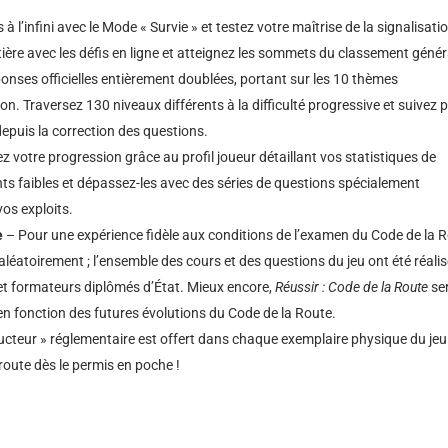
à l’infini avec le Mode « Survie » et testez votre maîtrise de la signalisati
ière avec les défis en ligne et atteignez les sommets du classement généra
nses officielles entièrement doublées, portant sur les 10 thèmes
on. Traversez 130 niveaux différents à la difficulté progressive et suivez 
puis la correction des questions.
z votre progression grâce au profil joueur détaillant vos statistiques de
nts faibles et dépassez-les avec des séries de questions spécialement
os exploits.
e
– Pour une expérience fidèle aux conditions de l’examen du Code de la R
aléatoirement ; l’ensemble des cours et des questions du jeu ont été réali
e et formateurs diplômés d’État. Mieux encore,
Réussir : Code de la Route
se
n fonction des futures évolutions du Code de la Route.
teur » réglementaire est offert dans chaque exemplaire physique du jeu
 route dès le permis en poche !