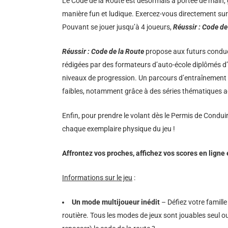
Le Code de la Route est désormais à portée de main,
manière fun et ludique. Exercez-vous directement sur 
Pouvant se jouer jusqu’à 4 joueurs,
Réussir
: Code de
Réussir
: Code de la Route
propose aux futurs conduct
rédigées par des formateurs d’auto-école diplômés d’É
niveaux de progression. Un parcours d’entraînement pe
faibles, notamment grâce à des séries thématiques 
Enfin, pour prendre le volant dès le Permis de Condui
chaque exemplaire physique du jeu !
Affrontez vos proches, affichez vos scores en ligne
Informations sur le jeu
:
Un mode multijoueur inédit
– Défiez votre famille
routière. Tous les modes de jeux sont jouables seul 