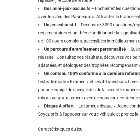
repasser) le code de la route ?
Des mini-jeux exclusifs
– Enchaînez les questions 
avec le « Jeu des Panneaux ». Affrontez la France ent
Un jeu exhaustif
– Découvrez 3200 questions/répo
réglementaires et un thème additionnel : la signalisati
de 100 cours complets, accessibles immédiatement de
Un parcours d’entraînement personnalisé
– Suive
réussite ! Consultez vos résultats, découvrez vos poi
adaptées, et débloquez des trophées récompensant v
Un contenu 100% conforme à la dernière réform
testez le mode « Examen » et ses 40 questions tirées 
par une équipe de spécialistes de la sécurité routièr
mis à jour gratuitement avec de nouveaux contenus e
Disque A offert –
Le fameux disque « Jeune conduc
Soyez prêt à l’apposer sur votre véhicule et prenez la
Caractéristiques du jeu
: