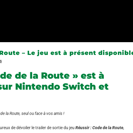
Route – Le jeu est à présent disponible
s
ode de la Route » est à
sur Nintendo Switch et
de la Route,
seul ou face à vos amis !
reux de dévoiler le trailer de sortie du jeu
Réussir
: Code de la Route
,