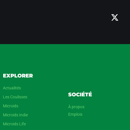
EXPLORER
Actualités
SOCIÉTÉ
Les Coulisses
Microids
À propos
Emplois
Microids Indie
Microids Life