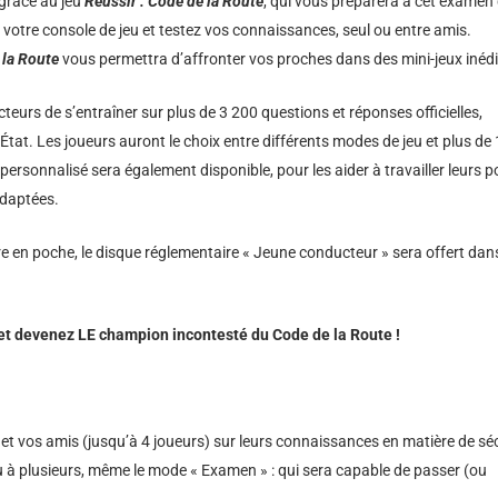
 grâce au jeu
Réussir
: Code de la Route
, qui vous préparera à cet examen
votre console de jeu et testez vos connaissances, seul ou entre amis.
 la Route
vous permettra d’affronter vos proches dans des mini-jeux inédi
eurs de s’entraîner sur plus de 3 200 questions et réponses officielles,
tat. Les joueurs auront le choix entre différents modes de jeu et plus de
rsonnalisé sera également disponible, pour les aider à travailler leurs p
adaptées.
re en poche, le disque réglementaire « Jeune conducteur » sera offert dan
 et devenez
LE champion incontesté du Code de la Route !
 et vos amis (jusqu’à 4 joueurs) sur leurs connaissances en matière de sé
ou à plusieurs, même le mode « Examen » : qui sera capable de passer (ou