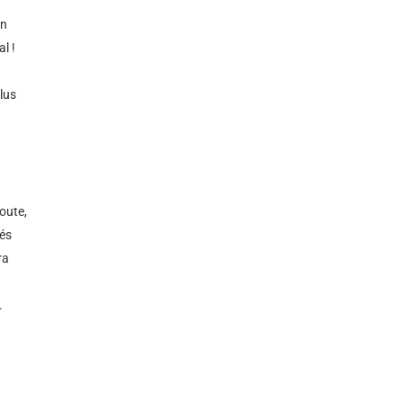
on
l !
plus
oute,
sés
ra
.