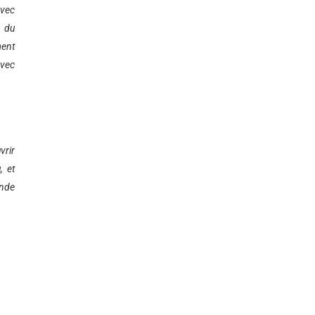
avec
s du
ment
avec
vrir
, et
onde