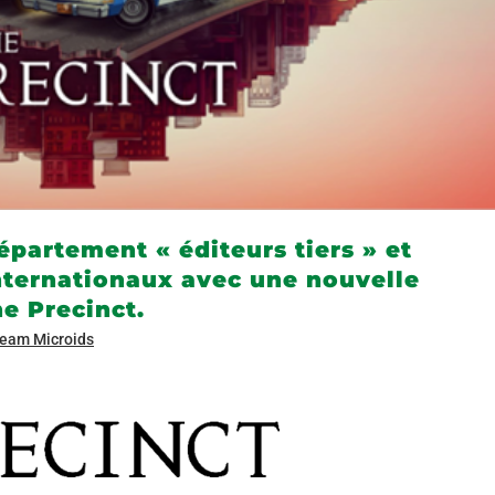
partement « éditeurs tiers » et
internationaux avec une nouvelle
he Precinct.
eam Microids