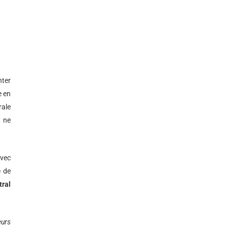
nter
e en
rale
, ne
avec
e de
tral
eurs