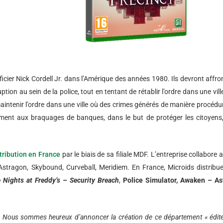
fficier Nick Cordell Jr. dans l’Amérique des années 1980. Ils devront affro
tion au sein de la police, tout en tentant de rétablir l’ordre dans une vill
 et maintenir l’ordre dans une ville où des crimes générés de manière procédu
nement aux braquages de banques, dans le but de protéger les citoyens
tribution en France
par le biais de sa filiale MDF. L’entreprise collabore 
Astragon, Skybound, Curveball, Meridiem. En France, Microids distribu
e Nights at Freddy’s – Security Breach
,
Police Simulator, Awaken – As
«
Nous sommes heureux d’annoncer la création de ce département « édit