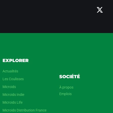
EXPLORER
Actualités
SOCIÉTÉ
Les Coulisses
Microids
À propos
Emplois
Microids Indie
Microids Life
Microids Distribution France