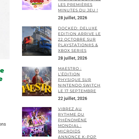
LES PREMIÈRES
MINUTES DU JEU !
28 juillet, 2026
DOCKED: DELUXE
EDITION ARRIVE LE
22 OCTOBRE SUR
PLAYSTATION®5 &
XBOX SERIES
28 juillet, 2026
MAESTRO :
de
L’ÉDITION
e
PHYSIQUE SUR
NINTENDO SWITCH
LE 17 SEPTEMBRE
22 juillet, 2026
VIBREZ AU
RYTHME DU
PHÉNOMÈNE
ions
MONDIAL :
MICROIDS
ANNONCE K-POP