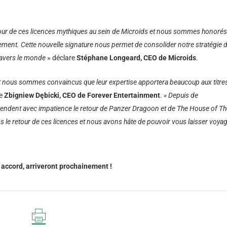
autour de ces licences mythiques au sein de Microids et nous sommes honorés
ment. Cette nouvelle signature nous permet de consolider notre stratégie 
travers le monde
» déclare
Stéphane Longeard, CEO de Microids
.
 nous sommes convaincus que leur expertise apportera beaucoup aux titre
te
Zbigniew D
ę
bicki, CEO de Forever Entertainment
.
« Depuis de
endent avec impatience le retour de Panzer Dragoon et de The House of Th
le retour de ces licences et nous avons hâte de pouvoir vous laisser voya
accord, arriveront prochainement !