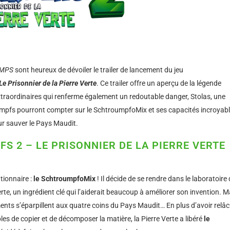
IMPS
sont heureux de dévoiler le trailer de lancement du jeu
e Prisonnier de la Pierre Verte
. Ce trailer offre un aperçu de la légende
xtraordinaires qui renferme également un redoutable danger, Stolas, une
umpfs pourront compter sur le SchtroumpfoMix et ses capacités incroyabl
ur sauver le Pays Maudit.
S 2 – LE PRISONNIER DE LA PIERRE VERTE
tionnaire :
le SchtroumpfoMix
! Il décide de se rendre dans le laboratoire
te, un ingrédient clé qui l’aiderait beaucoup à améliorer son invention. M
agments s’éparpillent aux quatre coins du Pays Maudit… En plus d’avoir relâ
es de copier et de décomposer la matière, la Pierre Verte a libéré
le