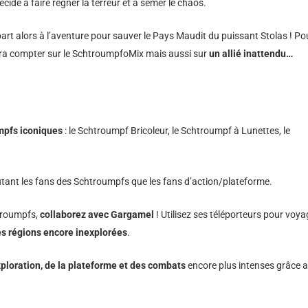
écidé à faire régner la terreur et à semer le chaos.
art alors à l’aventure pour sauver le Pays Maudit du puissant Stolas ! Po
urra compter sur le SchtroumpfoMix mais aussi sur
un allié inattendu…
mpfs iconiques
: le Schtroumpf Bricoleur, le Schtroumpf à Lunettes, le
utant les fans des Schtroumpfs que les fans d’action/plateforme.
htroumpfs,
collaborez avec Gargamel
! Utilisez ses téléporteurs pour voya
es régions encore inexplorées
.
loration, de la plateforme et des combats
encore plus intenses grâce 