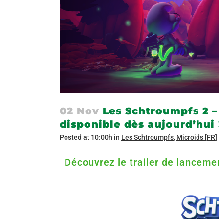
02 Nov
Les Schtroumpfs 2 – 
disponible dès aujourd’hui 
Posted at 10:00h
in
Les Schtroumpfs
,
Microids [FR]
Découvrez le trailer de lancemen