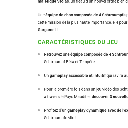
maléfique Stolas
, un fléau d’un nouvel ordre bien d
Une
équipe de choc composée de 4 Schtroumpfs
p
cette mission de la plus haute importance, elle po
Gargamel
!
CARACTÉRISTIQUES DU JEU
Retrouvez une
équipe composée de 4 Schtrou
Schtroumpf Bêta et Tempête !
Un
gameplay accessible et intuitif
qui ravira a
Pour la première fois dans un jeu vidéo des Sc
à travers le Pays Maudit et
découvrir 3 nouvell
Profitez d’un
gameplay dynamique avec de l’exp
SchtroumpfoMix !