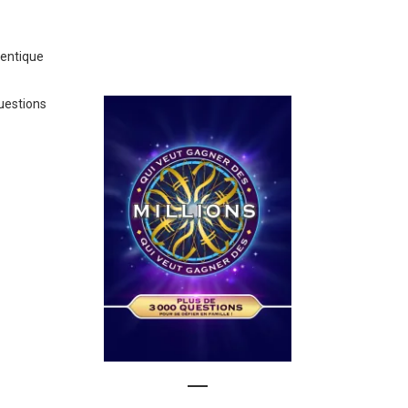
hentique
uestions