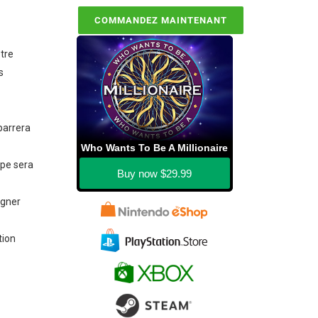
COMMANDEZ MAINTENANT
otre
s
barrera
Who Wants To Be A Millionaire
mpe sera
Buy now
$29.99
agner
tion