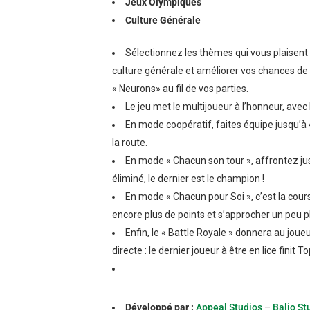
Jeux Olympiques
Culture Générale
Sélectionnez les thèmes qui vous plaisent 
culture générale et améliorer vos chances de
« Neurons» au fil de vos parties.
Le jeu met le multijoueur à l’honneur, avec l
En mode coopératif, faites équipe jusqu’à
la route.
En mode « Chacun son tour », affrontez jus
éliminé, le dernier est le champion !
En mode « Chacun pour Soi », c’est la cour
encore plus de points et s’approcher un peu plus
Enfin, le « Battle Royale » donnera au joueu
directe : le dernier joueur à être en lice finit 
Développé par :
Appeal Studios
–
Balio St