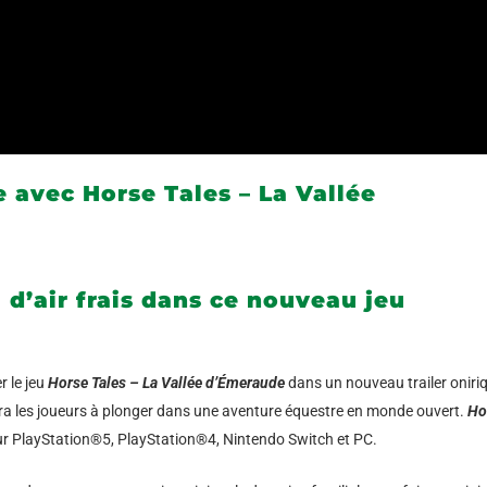
 avec Horse Tales – La Vallée
d’air frais dans ce nouveau jeu
r le jeu
Horse Tales – La Vallée d’Émeraude
dans un
nouveau trailer
oniri
itera les joueurs à plonger dans une aventure équestre en monde ouvert.
Ho
sur PlayStation®5, PlayStation®4, Nintendo Switch et PC.