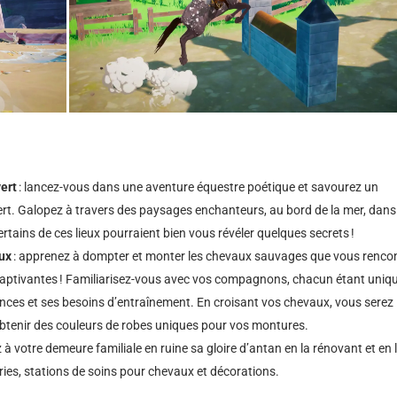
ert
: lancez-vous dans une aventure équestre poétique et savourez un
rt. Galopez à travers des paysages enchanteurs, au bord de la mer, dans
ertains de ces lieux pourraient bien vous révéler quelques secrets !
aux
: apprenez à dompter et monter les chevaux sauvages que vous rencon
s captivantes ! Familiarisez-vous avec vos compagnons, chacun étant uniq
rences et ses besoins d’entraînement. En croisant vos chevaux, vous serez
obtenir des couleurs de robes uniques pour vos montures.
z à votre demeure familiale en ruine sa gloire d’antan en la rénovant et en 
ries, stations de soins pour chevaux et décorations.