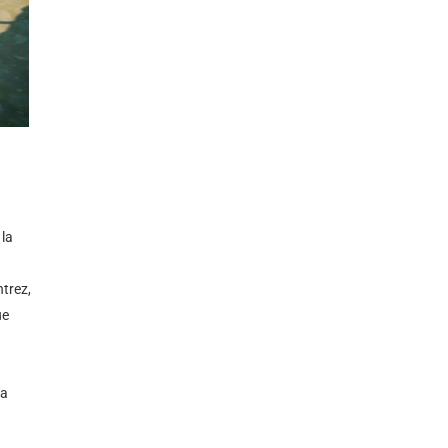
 la
trez,
ue
la