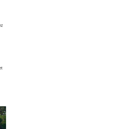
ez
et