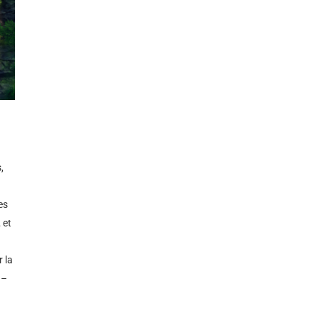
,
es
 et
 la
 –