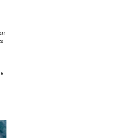
par
ts
de