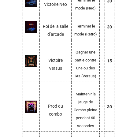
Terminer le
30
Victoire Neo
mode (Neo)
Roi de la salle
Terminer le
30
d’arcade
mode (Retro)
Gagner une
Victoire
partie contre
15
Versus
une ou des
IAs (Versus)
Maintenir la
jauge de
Prod du
30
Combo pleine
combo
pendant 60
secondes