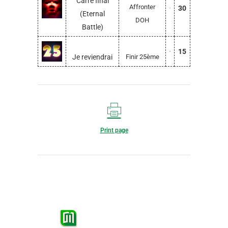
Carré final
Affronter
30
(Eternal
DOH
Battle)
15
Je reviendrai
Finir 25ème
Print page