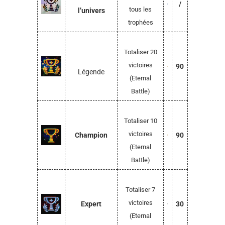
/
tous les
l’univers
trophées
Totaliser 20
victoires
90
Légende
(Eternal
Battle)
Totaliser 10
victoires
Champion
90
(Eternal
Battle)
Totaliser 7
victoires
Expert
30
(Eternal