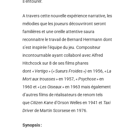
s’entourer.
A travers cette nouvelle expérience narrative, les
mélodies que les joueurs découvriront seront
familières et une oreille attentive saura
reconnaitre le travail de Bernard Herrmann dont
s’est inspirée l’équipe du jeu. Compositeur
incontournable ayant collaboré avec Alfred
Hitchcock sur 8 de ses films phares
dont
« Vertigo »
(
« Sueurs Froides »)
en 1956,
« La
Mort aux trousses »
en 1957, «
Psychose »
en
1960 et
« Les Oiseaux »
en 1963 mais également
d’autres films de réalisateurs de renom tels
que
Citizen Kane
d’Orson Welles en 1941 et
Taxi
Driver
de Martin Scorsese en 1976.
Synopsis
: