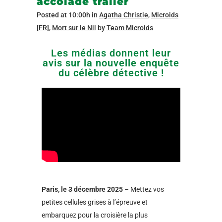
accolade trailer
Posted at 10:00h
in
Agatha Christie
,
Microids
[FR]
,
Mort sur le Nil
by
Team Microids
Les médias donnent leur
avis sur la nouvelle enquête
du célèbre détective !
Paris, le 3 décembre 2025
– Mettez vos
petites cellules grises à l’épreuve et
embarquez pour la croisière la plus