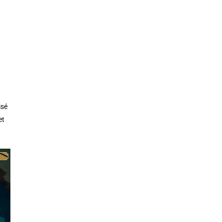
isé
et